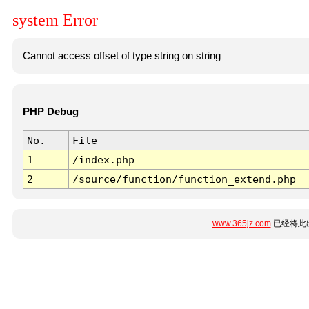
system Error
Cannot access offset of type string on string
PHP Debug
No.
File
1
/index.php
2
/source/function/function_extend.php
www.365jz.com
已经将此