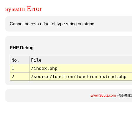
system Error
Cannot access offset of type string on string
PHP Debug
No.
File
1
/index.php
2
/source/function/function_extend.php
www.365jz.com
已经将此